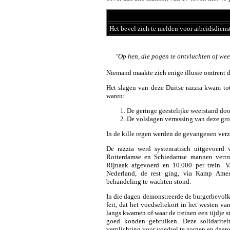
Het bevel zich te melden voor arbeidsdienst
"Op hen, die pogen te ontvluchten of we
Niemand maakte zich enige illusie omtrent d
Het slagen van deze Duitse razzia kwam to
waren:
De geringe geestelijke weerstand do
De volslagen verrassing van deze grot
In de kille regen werden de gevangenen ver
De razzia werd systematisch uitgevoerd
Rotterdamse en Schiedamse mannen vertro
Rijnaak afgevoerd en 10.000 per trein. 
Nederland, de rest ging, via Kamp Amers
behandeling te wachten stond.
In die dagen demonstreerde de burgerbevolk
feit, dat het voedseltekort in het westen v
langs kwamen of waar de treinen een tijdje st
goed konden gebruiken. Deze solidaritei
verplichting voor voedsel te zorgen en daaro