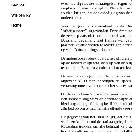
over tot rigoureuze maatregelen tegen d
Service
verplaatsing van de strijd op Nederlands
zouden krijgen, dat de verdediging van de 
Wie ben ik?
ondervinden.
Home
Voor de gewone slavenarbeid in de Dui
"Arbeitseinsatz" uitgevonden. Deze Arbeitsei
de eerste plaats niet om de arbeid van de
Duitsland dagenlang met treinen vol gev
plaatselijke autoriteiten te overtuigen deze
t.g.v. de Duitse oorlogsindustrie.
De andere opzet bleek ook uit het officiële
op de noodzakelijkheid, de hulp van de bu
te beperken. Er moest zonder pardon (rücksic
De voorbereidingen voor de grote razzia w
ongeveer 8.000 man ontvingen de specia
verrassing moest volkomen en het succes van
Op de avond van 9 november wees niets in 
Een sombere dag werd op dezelfde wijze al
bleef nog een ogenblik bij het flikkerende o
zijn bed op om te trachten alle ellende voor 
Uit gegevens van het NIOD blijkt, dat het D
werd een kordon rond de stad aangelegd, ter
Rotterdam trokken, om alle belangrijke brugg
bevel aan alle mannen van 17 tot en met 40 ja