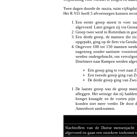
Twee dagen duurde de razzia, ruim vijftigdu
Het R.V.O. heeft 5 afvoerwegen kunnen recon
Een eerste groep moest te voet na
afgevoerd. Later gingen zij via Gron
Groep twee werd in Rotterdam in goe
Een derde groep, de mannen die zich
opgepakt, ging op de fiets via Gouda
Ongeveer 100 tot 150 mannen werden
nagenoeg zonder sanitaire voorzien
werden ondergebracht, om vervolgen
IJsselmeer naar Kampen werden afgevo
Eén groep ging te voet naar Z
Een tweede groep ging van Zw
De derde groep ging van Zwoll
De laatste groep was de groep man
afleggen. Het weinige dat zij hadde
honger knaagde en de voeten pijn d
konden niet meer verder. De door 
Amersfoort aankwamen.
Slachtoffers van de Duitse mensenjach
afgevoerd en gaan een onzekere toekomst 