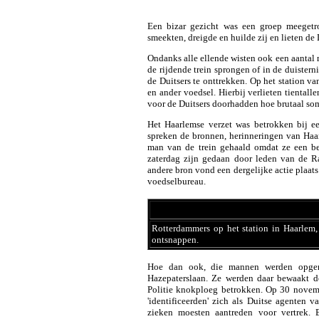
Een bizar gezicht was een groep meegetr
smeekten, dreigde en huilde zij en lieten de
Ondanks alle ellende wisten ook een aantal m
de rijdende trein sprongen of in de duistern
de Duitsers te onttrekken. Op het station 
en ander voedsel. Hierbij verlieten tiental
voor de Duitsers doorhadden hoe brutaal so
Het Haarlemse verzet was betrokken bij ee
spreken de bronnen, herinneringen van Haar
man van de trein gehaald omdat ze een be
zaterdag zijn gedaan door leden van de R
andere bron vond een dergelijke actie plaa
voedselbureau.
Rotterdammers op het station in Haarlem, 
ontsnappen.
Hoe dan ook, die mannen werden opgen
Hazepaterslaan. Ze werden daar bewaakt d
Politie knokploeg betrokken. Op 30 novemb
'identificeerden' zich als Duitse agenten
zieken moesten aantreden voor vertrek.