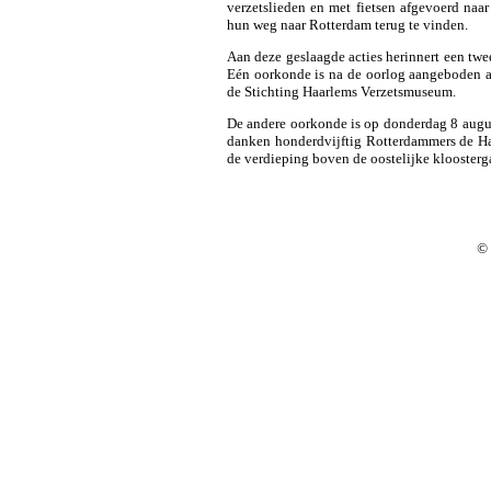
verzetslieden en met fietsen afgevoerd na
hun weg naar Rotterdam terug te vinden.
Aan deze geslaagde acties herinnert een tw
Eén oorkonde is na de oorlog aangeboden aa
de Stichting Haarlems Verzetsmuseum.
De andere oorkonde is op donderdag 8 augu
danken honderdvijftig Rotterdammers de Ha
de verdieping boven de oostelijke kloosterg
©