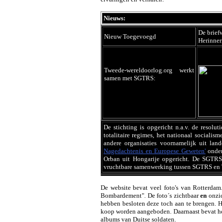
Nieuws:
De brief
Nieuw Toegevoegd
Herinne
Tweede-wereldoorlog.org werkt
samen met SGTRS:
De stichting is
opgericht n.a.v. de resolut
totalitaire regimes, het nationaal social
andere organisaties voornamelijk uit lan
Nagedachtenis en Europese Geweten'
onder
Orban uit Hongarije opgericht. De SGTRS
vruchtbare samenwerking tussen SGTRS en 
De website bevat veel foto's van Rotterdam
Bombardement". De foto´s zichtbaar
en
onzic
hebben besloten deze toch aan te brengen. He
koop worden aangeboden. Daarnaast bevat het
albums van Duitse soldaten.